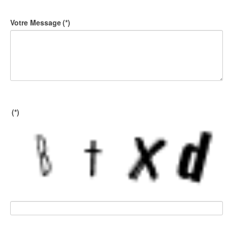
Votre Message
(*)
(*)